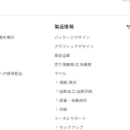
製品情報
業所案内
パッケージデザイン
グラフィックデザイン
販促企画
売り場展開/広告展開
への価値創出
ラベル
└ 種類/素材
└ 加飾加工/加飾印刷
└ 接着・粘着技術
└ 印刷
トータルサポート
└ モックアップ