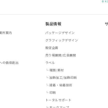
© K
製品情報
業所案内
パッケージデザイン
グラフィックデザイン
販促企画
売り場展開/広告展開
への価値創出
ラベル
└ 種類/素材
└ 加飾加工/加飾印刷
└ 接着・粘着技術
└ 印刷
トータルサポート
└ モックアップ