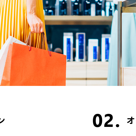
02.
ン
オ