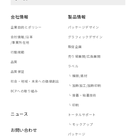
会社情報
製品情報
企業目的とポリシー
パッケージデザイン
会社情報/沿革
グラフィックデザイン
/事業所在地
販促企画
行動規範
売り場展開/広告展開
品質
ラベル
品質保証
└ 種類/素材
社会・地域・未来への価値創出
└ 加飾加工/加飾印刷
BCPへの取り組み
└ 接着・粘着技術
└ 印刷
ニュース
トータルサポート
└ モックアップ
お問い合わせ
パッケージ