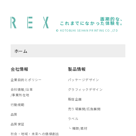
画期的な、
これまでになかった体験を。
© KOTOBUKI SEIHAN PRINTING CO.,LTD
ホーム
会社情報
製品情報
企業目的とポリシー
パッケージデザイン
会社情報/沿革
グラフィックデザイン
/事業所在地
販促企画
行動規範
売り場展開/広告展開
品質
ラベル
品質保証
└ 種類/素材
社会・地域・未来への価値創出